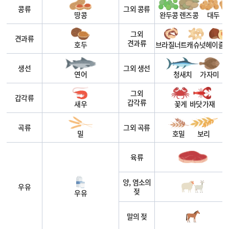
콩류
그외 콩류
땅콩
완두콩
렌즈콩
대두
그외
견과류
견과류
호두
브라질너트
캐슈넛
헤이즐
생선
그외 생선
연어
청새치
가자미
그외
갑각류
갑각류
새우
꽃게
바닷가재
곡류
그외 곡류
밀
호밀
보리
육류
양, 염소의
우유
젖
우유
말의 젖