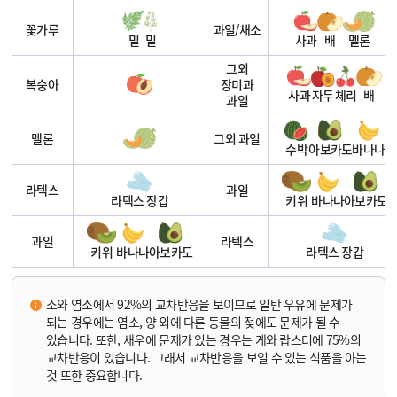
꽃가루
과일/채소
밀
밀
사과
배
멜론
그외
복숭아
장미과
사과
자두
체리
배
과일
멜론
그외 과일
수박
아보카도
바나나
라텍스
과일
라텍스 장갑
키위
바나나
아보카도
과일
라텍스
키위
바나나
아보카도
라텍스 장갑
소와 염소에서 92%의 교차반응을 보이므로 일반 우유에 문제가
되는 경우에는 염소, 양 외에 다른 동물의 젖에도 문제가 될 수
있습니다. 또한, 새우에 문제가 있는 경우는 게와 랍스터에 75%의
교차반응이 있습니다. 그래서 교차반응을 보일 수 있는 식품을 아는
것 또한 중요합니다.