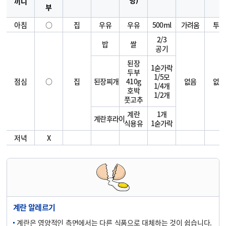
명)
끼니
부
아침
○
집
우유
우유
500ml
가려움
투약
2/3
밥
쌀
공기
된장
1숟가락
두부
1/5모
점심
○
집
된장찌개
410g
없음
없음
1/4개
호박
1/2개
풋고추
계란
1개
계란후라이
식용유
1숟가락
저녁
X
계란 알레르기
계란은 영양적인 측면에서는 다른 식품으로 대체하는 것이 쉽습니다.