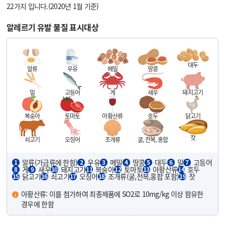
22가지 입니다.(2020년 1월 기준)
알레르기 유발 물질 표시대상
대두
알류
우유
메밀
땅콩
밀
고등어
게
새우
돼지고기
복숭아
토마토
아황산류
호두
닭고기
잣
쇠고기
오징어
조개류
굴, 전복, 홍합
알류(가금류에 한함)
우유
메밀
땅콩
대두
밀
고등어
1
2
3
4
5
6
7
게
새우
돼지고기
복숭아
토마토
아황산류
호두
8
9
10
11
12
13
14
닭고기
쇠고기
오징어
조개류(굴,전복,홍합 포함)
잣
15
16
17
18
19
아황산류: 이를 첨가하여 최종제품에 SO2로 10mg/kg 이상 함유한
경우에 한함