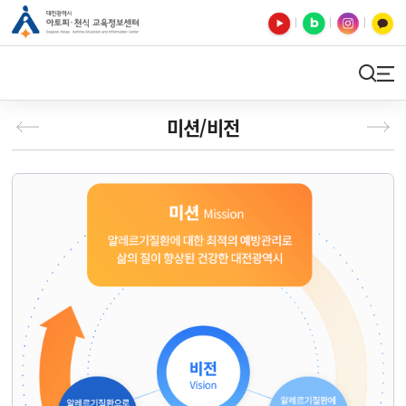
유튜브
블로그
인스타
카카오톡
검색
사이트맵
미션/비전