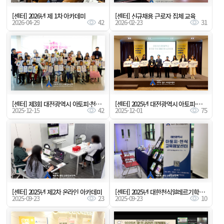
[센터] 2026년 제 1차 아카데미
[센터] 신규채용 근로자 집체 교육
2026-04-29
42
2026-02-23
31
[센터] 제3회 대전광역시 아토피·천식 그림 공모전 전시회 및 시상식
[센터] 2025년 대전광역시 아토피·천식 예방관리 성과대회
2025-12-15
42
2025-12-01
75
[센터] 2025년 제2차 온라인 아카데미
[센터] 2025년 대한천식알레르기학회 충청지회 추계 학술집담회 홍보부스
2025-09-23
23
2025-09-23
10