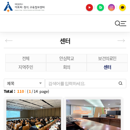
유튜브
블로그
인스타
카카오톡
검색
사이트맵
센터
전체
안심학교
보건의료인
지역주민
회의
센터
(
1
/
14
page)
Total :
110