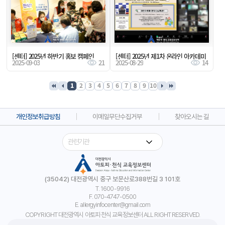
[센터] 2025년 하반기 홍보 캠페인
[센터] 2025년 제1차 온라인 아카데미
2025-09-03
21
2025-08-29
14
1
2
3
4
5
6
7
8
9
10
맨처음화살표
이전화살표
다음화살표
맨끝화살표
개인정보취급방침
이메일무단수집거부
찾아오시는 길
(35042) 대전광역시 중구 보문산로388번길 3 101호
T. 1600-9916
F. 070-4747-0500
E. allergyinfocenter@gmail.com
COPYRIGHT 대전광역시 아토피·천식 교육정보센터 ALL RIGHT RESERVED.