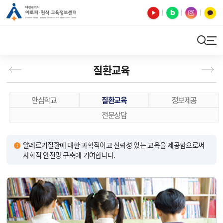
유튜브
블로그
인스타
카카오톡
검색
사이트맵
질환교육
안심학교
질환교육
정보제공
전문상담
알레르기질환에 대한 과학적이고 신뢰성 있는 교육을 제공함으로써
사회적 안전망 구축에 기여합니다.