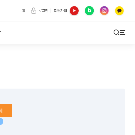
유튜브
블로그
인스타
카카오톡
홈
로그인
회원가입
간
검색
사이트맵
색