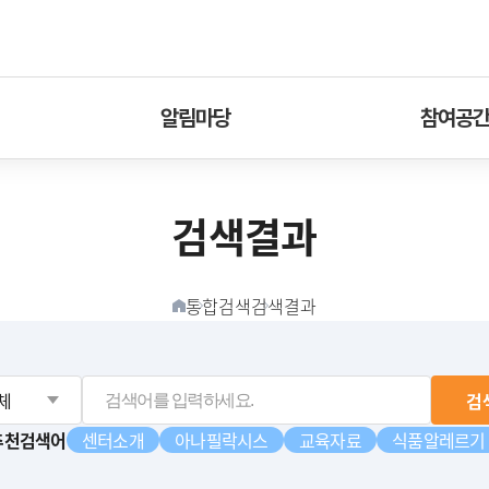
알림마당
참여공
검색결과
통합검색
검색결과
홈버튼
검
추천검색어
센터소개
아나필락시스
교육자료
식품알레르기