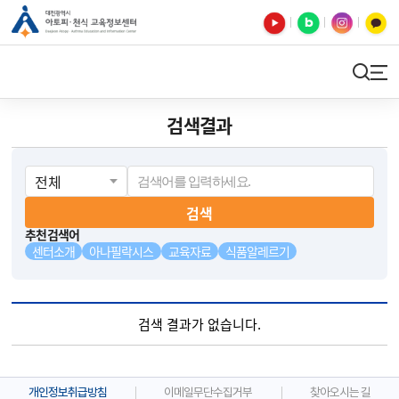
유튜브
블로그
인스타
카카오톡
검색
사이트맵
검색결과
검색
추천검색어
센터소개
아나필락시스
교육자료
식품알레르기
검색 결과가 없습니다.
개인정보취급방침
이메일무단수집거부
찾아오시는 길