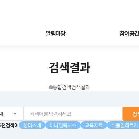
알림마당
참여공
검색결과
통합검색
검색결과
홈버튼
검
추천검색어
센터소개
아나필락시스
교육자료
식품알레르기