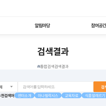
알림마당
참여공
검색결과
통합검색
검색결과
홈버튼
검
추천검색어
센터소개
아나필락시스
교육자료
식품알레르기