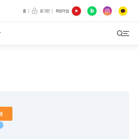
유튜브
블로그
인스타
카카오톡
홈
로그인
회원가입
간
검색
사이트맵
색