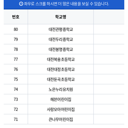
좌우로 스크롤 하시면 더 많은 내용을 보실 수 있습니다.
번호
학교명
80
대전관평중학교
79
대전두리중학교
78
대전봉명중학교
77
대전복용초등학교
76
대전대정초등학교
75
대전둔곡초등학교
74
노은누리유치원
73
헤븐어린이집
72
사랑모아어린이집
대
71
큰나무어린이집