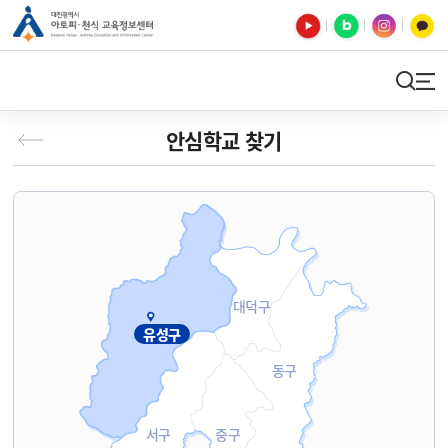
유튜브
블로그
인스타
카카오톡
검색
사이트맵
안심학교 찾기
대덕구
유성구
동구
서구
중구