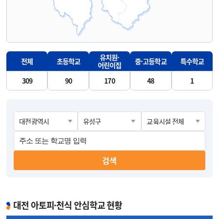
유치원·
전체
초등학교
중·고등학교
특수학교
어린이집
309
90
170
48
1
검색
대전 아토피·천식 안심학교 현황