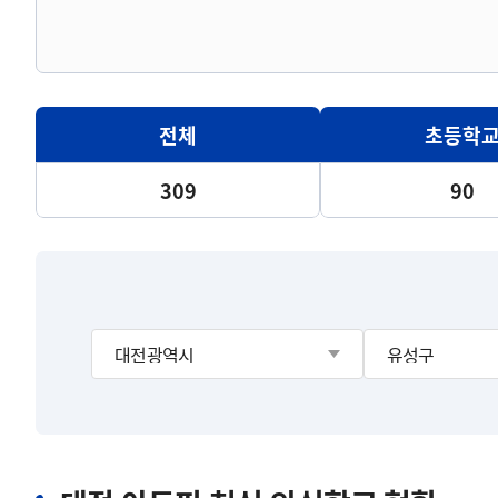
전체
초등학
309
90