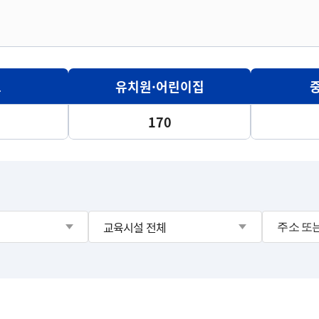
교
유치원·어린이집
170