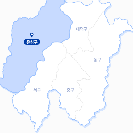
대덕구
유성구
동구
서구
중구