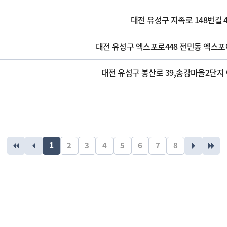
대전 유성구 지족로 148번길 
대전 유성구 엑스포로448 전민동 엑스포아
대전 유성구 봉산로 39,송강마을2단지
1
2
3
4
5
6
7
8
맨처음화살표
이전화살표
다음화살표
맨끝화살표