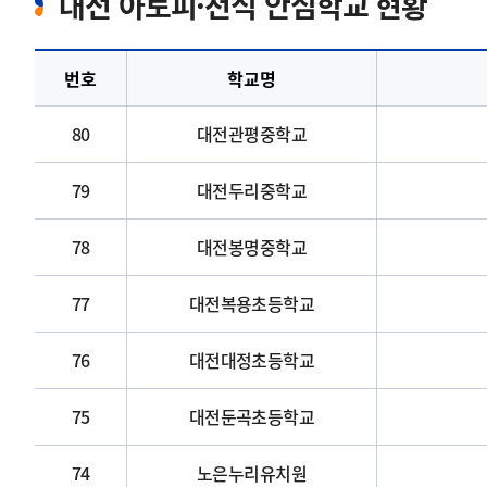
대전 아토피·천식 안심학교 현황
번호
학교명
80
대전관평중학교
79
대전두리중학교
78
대전봉명중학교
77
대전복용초등학교
76
대전대정초등학교
75
대전둔곡초등학교
74
노은누리유치원