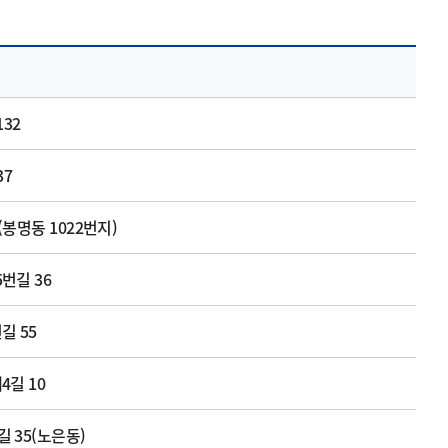
32
37
(봉명동 1022번지)
번길 36
길 55
길 10
 35(노은동)