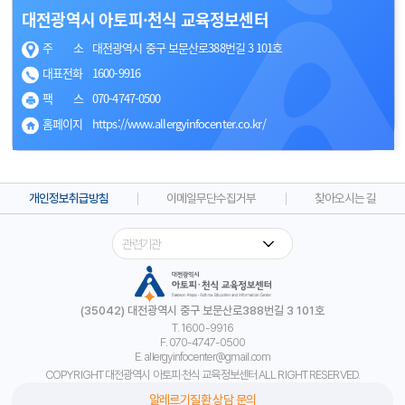
길찾기
대전광역시 아토피·천식 교육정보센터
주 소
대전광역시 중구 보문산로388번길 3 101호
대표전화
1600-9916
팩 스
070-4747-0500
홈페이지
https://www.allergyinfocenter.co.kr/
개인정보취급방침
이메일무단수집거부
찾아오시는 길
(35042) 대전광역시 중구 보문산로388번길 3 101호
T. 1600-9916
F. 070-4747-0500
E. allergyinfocenter@gmail.com
COPYRIGHT 대전광역시 아토피·천식 교육정보센터 ALL RIGHT RESERVED.
알레르기질환 상담 문의