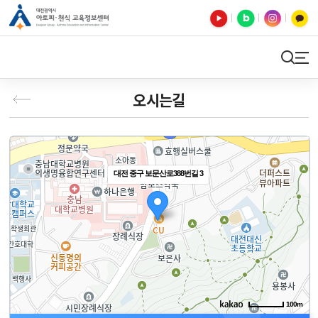
유튜브
블로그
인스타
카카오톡
검색
사이트맵
오시는길
대전 중구 보문산로388번길 3
100m