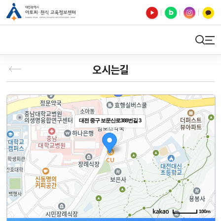
유튜브
블로그
인스타
카카오톡
검색
사이트맵
오시는길
대전 중구 보문산로388번길 3
100m