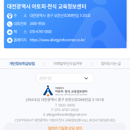
길찾기
대전광역시 아토피·천식 교육정보센터
주 소
대전광역시 중구 보문산로388번길 3 101호
대표전화
1600-9916
팩 스
070-4747-0500
홈페이지
https://www.allergyinfocenter.co.kr/
개인정보취급방침
이메일무단수집거부
찾아오시는 길
(35042) 대전광역시 중구 보문산로388번길 3 101호
T. 1600-9916
F. 070-4747-0500
E. allergyinfocenter@gmail.com
COPYRIGHT 대전광역시 아토피·천식 교육정보센터 ALL RIGHT RESERVED.
알레르기질환 상담 문의