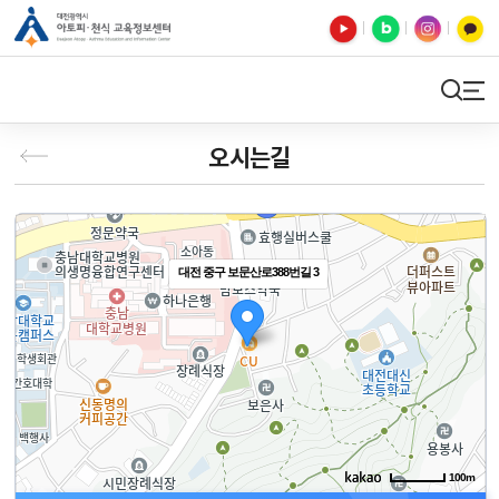
유튜브
블로그
인스타
카카오톡
검색
사이트맵
오시는길
대전 중구 보문산로388번길 3
100m