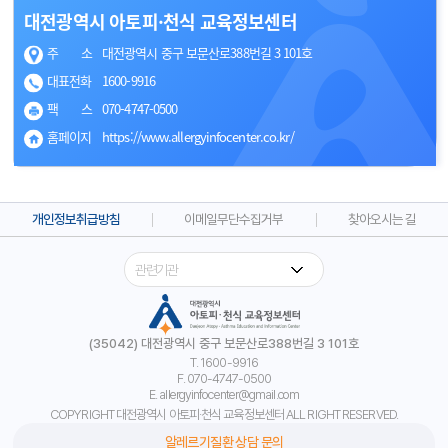
길찾기
대전광역시 아토피·천식 교육정보센터
주 소
대전광역시 중구 보문산로388번길 3 101호
대표전화
1600-9916
팩 스
070-4747-0500
홈페이지
https://www.allergyinfocenter.co.kr/
개인정보취급방침
이메일무단수집거부
찾아오시는 길
(35042) 대전광역시 중구 보문산로388번길 3 101호
T. 1600-9916
F. 070-4747-0500
E. allergyinfocenter@gmail.com
COPYRIGHT 대전광역시 아토피·천식 교육정보센터 ALL RIGHT RESERVED.
알레르기질환 상담 문의