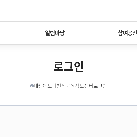
알림마당
참여공
로그인
대전아토피천식교육정보센터
로그인
홈버튼