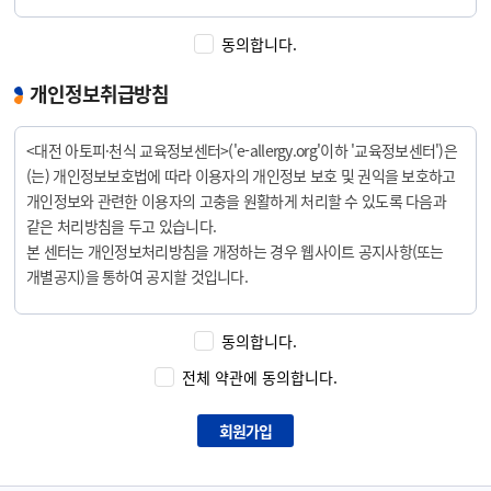
제 2 조. 약관의 준용
동의합니다.
①이 약관의 내용은 회원에게 공지함으로써 효력을 발생합니다.
②센터는 사정 변경의 경우, 이 약관을 임의로 변경할 수 있으며 변경된
개인정보취급방침
약관은 전항과 같은 방법으로 공지함으로써 효력을 발생합니다.
<대전 아토피·천식 교육정보센터>('e-allergy.org'이하 '교육정보센터')은
2. 서비스 이용계약
(는) 개인정보보호법에 따라 이용자의 개인정보 보호 및 권익을 보호하고
개인정보와 관련한 이용자의 고충을 원활하게 처리할 수 있도록 다음과
제 3 조. 이용계약의 성립
같은 처리방침을 두고 있습니다.
①이용계약은 이용자의 신청에 대한 센터의 승낙과 이용자의 약관 내용에
본 센터는 개인정보처리방침을 개정하는 경우 웹사이트 공지사항(또는
대한 동의로 성립됩니다.
개별공지)을 통하여 공지할 것입니다.
제 4 조. 이용신청
○ 본 방침은부터 2010년 7월 1일부터 시행되며, 2013년 12월 10일
①회원에 가입하고자 하는 이용자는 온라인으로 다음 사항을 가입신청
동의합니다.
개정되었습니다.
양식에 기록하여 신청합니다.
전체 약관에 동의합니다.
㉮아이디(ID)
1. 개인정보의 처리 목적 <교육정보센터>은(는) 개인정보를 다음의
㉯비밀번호
목적을 위해 처리합니다. 처리한 개인정보는 다음의 목적이외의 용도로는
회원가입
㉰이름
사용되지 않으며 이용 목적이 변경될 시에는 사전동의를 구할 예정입니다.
㉱연락처
㉲Email 주소