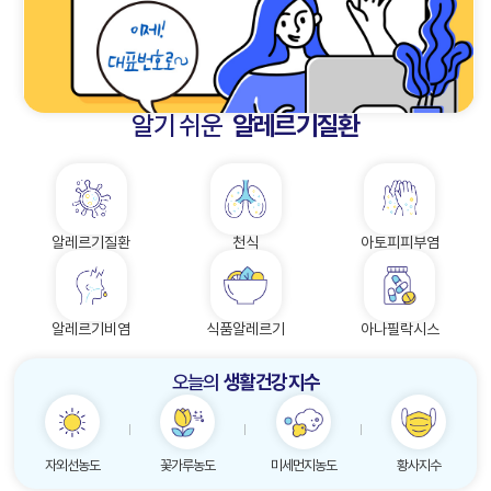
알기 쉬운
알레르기질환
알레르기질환
천식
아토피피부염
알레르기비염
식품알레르기
아나필락시스
오늘의
생활 건강 지수
자외선농도
꽃가루농도
미세먼지농도
황사지수