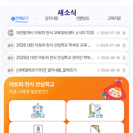
새 소식
전체보기
공지사항
언론보도
교육자료
전체보기
교육
화살표이미지
대전광역시 아토피·천식 교육정보센터 소식지 10호
2026-07-28
자료
화살표이미지
2026 대전 아토피·천식 안심학교 학부모 교육 후
2026-07-08
공지
기 및 경험담 공모전 수상작 발표
화살표이미지
2026년 대전 아토피·천식 안심학교 온라인 학부모
2026-06-15
공지
교육 후기 및 경험담 공모전
화살표이미지
[세계알레르기주간] 알자내몸_알레르기
2026-06-15
공지
아토피·천식 안심학교
지금 나에게 필요한건?
안심학교
교육 신청