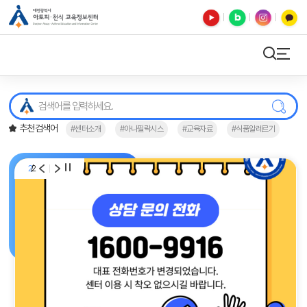
유튜브
블로그
인스타
카카오톡
검색
사이트맵
검색
추천검색어
#센터소개
#아나필락시스
#교육자료
#식품알레르기
/
2
2