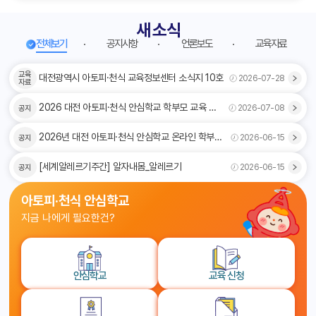
새 소식
전체보기
공지사항
언론보도
교육자료
전체보기
교육
화살표이미지
대전광역시 아토피·천식 교육정보센터 소식지 10호
2026-07-28
자료
화살표이미지
2026 대전 아토피·천식 안심학교 학부모 교육 후
2026-07-08
공지
기 및 경험담 공모전 수상작 발표
화살표이미지
2026년 대전 아토피·천식 안심학교 온라인 학부모
2026-06-15
공지
교육 후기 및 경험담 공모전
화살표이미지
[세계알레르기주간] 알자내몸_알레르기
2026-06-15
공지
아토피·천식 안심학교
지금 나에게 필요한건?
안심학교
교육 신청