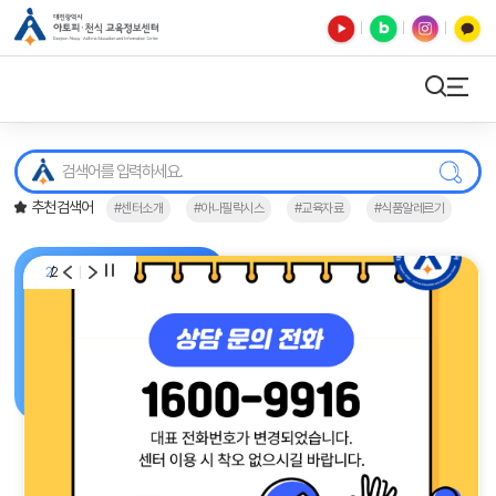
유튜브
블로그
인스타
카카오톡
검색
사이트맵
검색
추천검색어
#센터소개
#아나필락시스
#교육자료
#식품알레르기
/
2
2