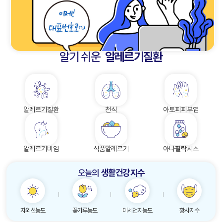
알기 쉬운
알레르기질환
알레르기질환
천식
아토피피부염
알레르기비염
식품알레르기
아나필락시스
오늘의
생활 건강 지수
자외선농도
꽃가루농도
미세먼지농도
황사지수