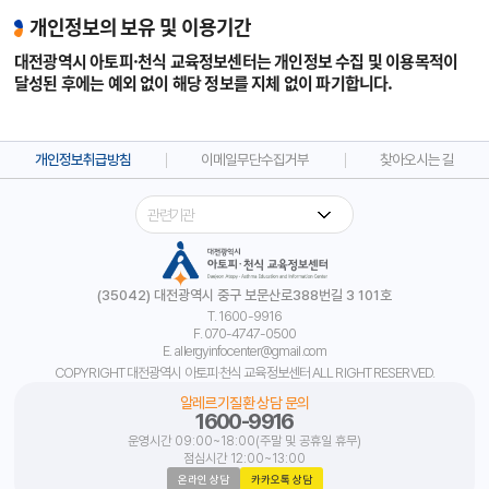
개인정보의 보유 및 이용기간
대전광역시 아토피·천식 교육정보센터는 개인정보 수집 및 이용목적이
달성된 후에는 예외 없이 해당 정보를 지체 없이 파기합니다.
개인정보취급방침
이메일무단수집거부
찾아오시는 길
(35042) 대전광역시 중구 보문산로388번길 3 101호
T. 1600-9916
F. 070-4747-0500
E. allergyinfocenter@gmail.com
COPYRIGHT 대전광역시 아토피·천식 교육정보센터 ALL RIGHT RESERVED.
알레르기질환 상담 문의
1600-9916
운영시간 09:00~18:00(주말 및 공휴일 휴무)
점심시간 12:00~13:00
온라인 상담
카카오톡 상담