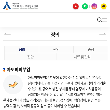
유튜브
블로그
인스타
카카오톡
검색
사이트맵
정의
정의
원인
증상
진단
치료 및 관리
아토피피부염
아토피피부염은 피부에 발생하는 만성 알레르기 염증성
질환입니다. 염증이 생기면 피부가 붉어지고 심하게 가려울
수 있는데, 긁어서 생긴 상처를 통해 염증과 가려움증이
심해지는 악순환이 일어납니다. 또 아토피피부염이 있는
환자는 견디기 힘든 가려움증 때문에 불면, 정서장애, 학습장애, 환경 적응
능력의 감소, 사회적 활동력 감소 등이 나타날 수 있습니다