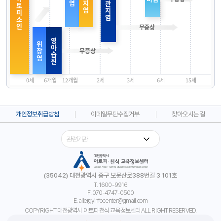
염
지
관
토
염
지
피
염
소
인
영
위
아
장
습
염
진
0세
6개월
12개월
2세
3세
6세
15세
개인정보취급방침
이메일무단수집거부
찾아오시는 길
(35042) 대전광역시 중구 보문산로388번길 3 101호
T. 1600-9916
F. 070-4747-0500
E. allergyinfocenter@gmail.com
COPYRIGHT 대전광역시 아토피·천식 교육정보센터 ALL RIGHT RESERVED.