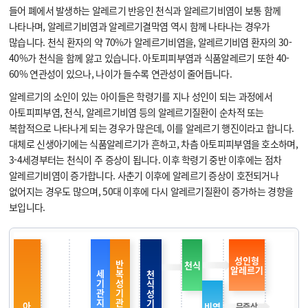
들어 폐에서 발생하는 알레르기 반응인 천식과 알레르기비염이 보통 함께
나타나며, 알레르기비염과 알레르기결막염 역시 함께 나타나는 경우가
많습니다. 천식 환자의 약 70%가 알레르기비염을, 알레르기비염 환자의 30-
40%가 천식을 함께 앓고 있습니다. 아토피피부염과 식품알레르기 또한 40-
60% 연관성이 있으나, 나이가 들수록 연관성이 줄어듭니다.
알레르기의 소인이 있는 아이들은 학령기를 지나 성인이 되는 과정에서
아토피피부염, 천식, 알레르기비염 등의 알레르기질환이 순차적 또는
복합적으로 나타나게 되는 경우가 많은데, 이를 알레르기 행진이라고 합니다.
대체로 신생아기에는 식품알레르기가 흔하고, 차츰 아토피피부염을 호소하며,
3-4세경부터는 천식이 주 증상이 됩니다. 이후 학령기 중반 이후에는 점차
알레르기비염이 증가합니다. 사춘기 이후에 알레르기 증상이 호전되거나
없어지는 경우도 많으며, 50대 이후에 다시 알레르기질환이 증가하는 경향을
보입니다.
성인형
반
천식
알레르기
세
복
천
기
성
식
관
기
성
지
관
기
아
비염