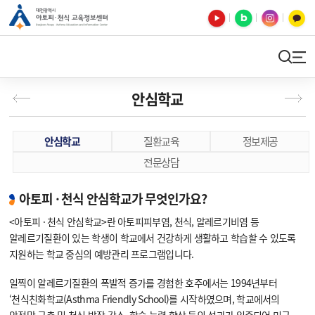
유튜브
블로그
인스타
카카오톡
검색
사이트맵
안심학교
안심학교
질환교육
정보제공
전문상담
아토피 · 천식 안심학교가 무엇인가요?
<아토피 · 천식 안심학교>란 아토피피부염, 천식, 알레르기비염 등
알레르기질환이 있는 학생이 학교에서 건강하게 생활하고 학습할 수 있도록
지원하는 학교 중심의 예방관리 프로그램입니다.
일찍이 알레르기질환의 폭발적 증가를 경험한 호주에서는 1994년부터
‘천식친화학교(Asthma Friendly School)를 시작하였으며, 학교에서의