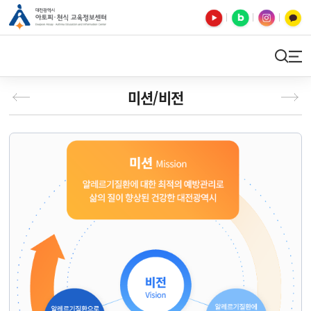
유튜브
블로그
인스타
카카오톡
검색
사이트맵
미션/비전