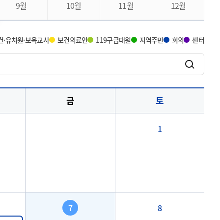
9월
10월
11월
12월
건·유치원·보육교사
보건의료인
119구급대원
지역주민
회의
센터
금
토
1
7
8