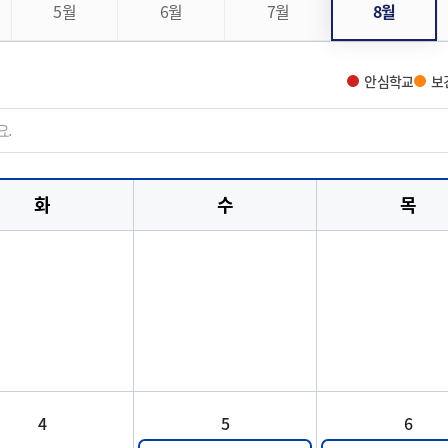
5월
6월
7월
8월
안심학교
보
화
수
목
4
5
6