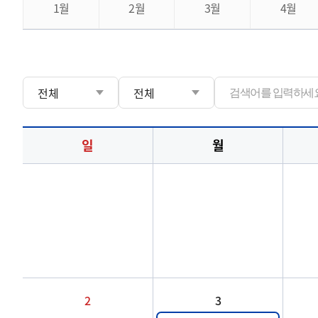
1월
2월
3월
4월
일
월
2
3