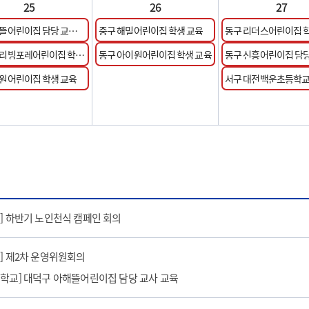
25
26
27
은뜰어린이집 담당 교사
중구 해밀어린이집 학생 교육
동구 리더스어린이집 
 리빙포레어린이집 학생
동구 아이원어린이집 학생 교육
동구 신흥어린이집 담당
교육
혜원어린이집 학생 교육
서구 대전백운초등학교
육
의] 하반기 노인천식 캠페인 회의
의] 제2차 운영위원회의
심학교] 대덕구 아해뜰어린이집 담당 교사 교육