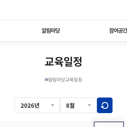
알림마당
참여공
교육일정
알림마당
교육일정
홈버튼
이번달