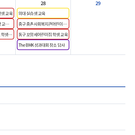
28
29
학생 교육
의대 실습생 교육
 교사
중구 중촌사회복지관어린이집
학생 교육
 학생 교
동구 꼬망세어린이집 학생 교육
The BMK 성과대회 장소 답사