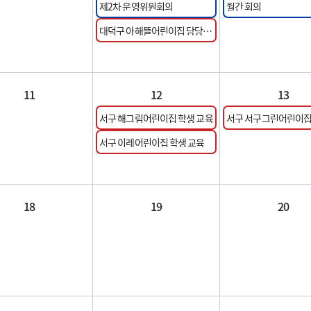
제2차 운영위원회의
월간 회의
대덕구 아해뜰어린이집 담당 교
사 교육
11
12
13
서구 해그림어린이집 학생 교육
서구 서구그린어린이집
사 교육
서구 이레어린이집 학생 교육
18
19
20