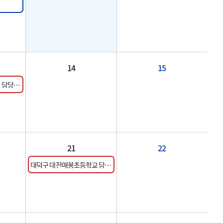
14
15
 담당 교
21
22
대덕구 대전매봉초등학교 담당
교사 교육